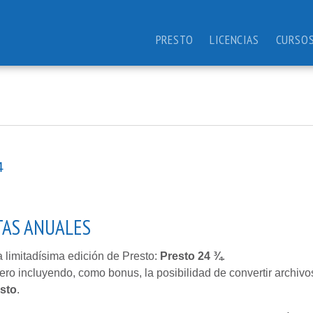
PRESTO
LICENCIAS
CURSO
¾
OTAS ANUALES
 limitadísima edición de Presto:
Presto 24 ¾
.
ero incluyendo, como bonus, la posibilidad de convertir archiv
sto
.