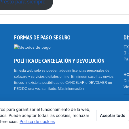
 Presto para siempre
FORMAS DE PAGO SEGURO
DI
EX
POLÍTICA DE CANCELACIÓN Y DEVOLUCIÓN
Pa
En esta web sólo se pueden adquirir licencias personales de
HO
software y servicios digitales online. En ningún caso hay envíos
De
físicos ni existe la posibilidad de CANCELAR o DEVOLVER un
Vi
PEDIDO una vez tramitado.
Más información
HO
Del
ros para garantizar el funcionamiento de la web,
Aceptar todo
cios. Puede aceptar todas las cookies, rechazar
eferencias.
Política de cookies
Copyright © 2021 EXA4 Software y Servicios S.L.
Aviso Legal