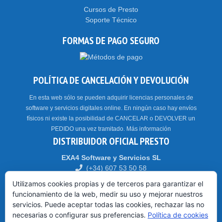
Cursos de Presto
Soporte Técnico
FORMAS DE PAGO SEGURO
POLÍTICA DE CANCELACIÓN Y DEVOLUCIÓN
En esta web sólo se pueden adquirir licencias personales de
software y servicios digitales online. En ningún caso hay envíos
físicos ni existe la posibilidad de CANCELAR o DEVOLVER un
PEDIDO una vez tramitado.
Más información
DISTRIBUIDOR OFICIAL PRESTO
EXA4 Software y Servicios SL
(+34) 607 53 50 58
Parque Tecnológico WALQA – 22197 – HUESCA
Utilizamos cookies propias y de terceros para garantizar el
funcionamiento de la web, medir su uso y mejorar nuestros
servicios. Puede aceptar todas las cookies, rechazar las no
HORARIO: CET // CEST (Madrid)
necesarias o configurar sus preferencias.
Política de cookies
De 9:00 a 14:00 y de 15:00 a 18:30