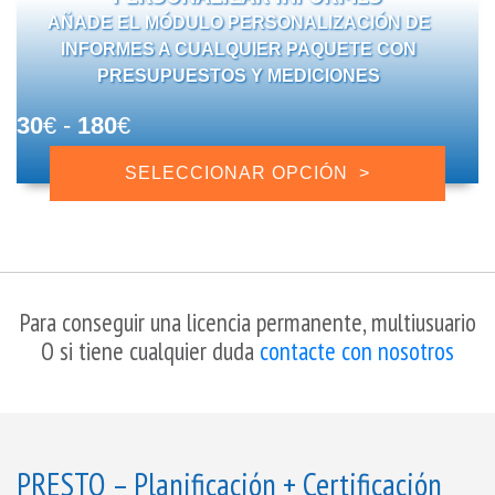
1.008€
se
AÑADE EL MÓDULO PERSONALIZACIÓN DE
pueden
INFORMES A CUALQUIER PAQUETE CON
elegir
PRESUPUESTOS Y MEDICIONES
en
la
Rango
30
€
-
180
€
página
Este
de
de
SELECCIONAR OPCIÓN
producto
precios:
producto
tiene
desde
múltiples
variantes.
30€
Las
hasta
opciones
Para conseguir una licencia permanente, multiusuario
180€
se
O si tiene cualquier duda
contacte con nosotros
pueden
elegir
en
la
página
PRESTO – Planificación + Certificación