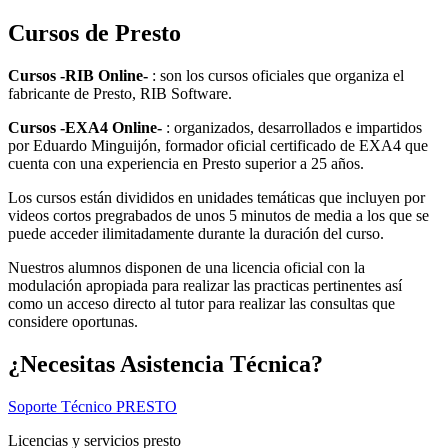
múltiples
variantes.
Cursos de Presto
Las
opciones
Cursos -RIB Online-
: son los cursos oficiales que organiza el
se
fabricante de Presto, RIB Software.
pueden
elegir
Cursos -EXA4 Online-
: organizados, desarrollados e impartidos
en
por Eduardo Minguijón, formador oficial certificado de EXA4 que
la
cuenta con una experiencia en Presto superior a 25 años.
página
de
Los cursos están divididos en unidades temáticas que incluyen por
producto
videos cortos pregrabados de unos 5 minutos de media a los que se
puede acceder ilimitadamente durante la duración del curso.
Nuestros alumnos disponen de una licencia oficial con la
modulación apropiada para realizar las practicas pertinentes así
como un acceso directo al tutor para realizar las consultas que
considere oportunas.
¿Necesitas
Asistencia Técnica
?
Soporte Técnico PRESTO
Licencias y servicios presto