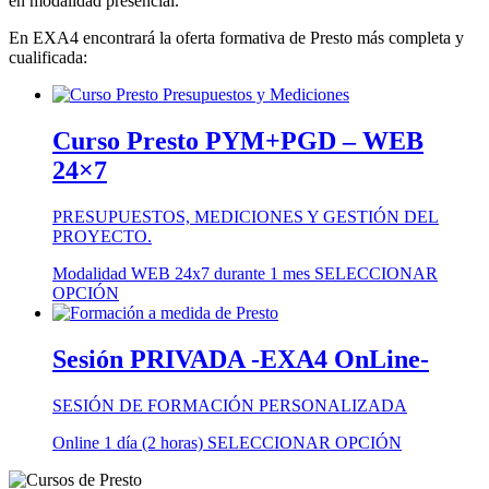
en modalidad presencial.
En EXA4 encontrará la oferta formativa de Presto más completa y
cualificada:
Curso Presto PYM+PGD – WEB
24×7
PRESUPUESTOS, MEDICIONES Y GESTIÓN DEL
PROYECTO.
Modalidad WEB 24x7 durante 1 mes
SELECCIONAR
OPCIÓN
Sesión PRIVADA -EXA4 OnLine-
SESIÓN DE FORMACIÓN PERSONALIZADA
Este
Online 1 día (2 horas)
SELECCIONAR OPCIÓN
producto
tiene