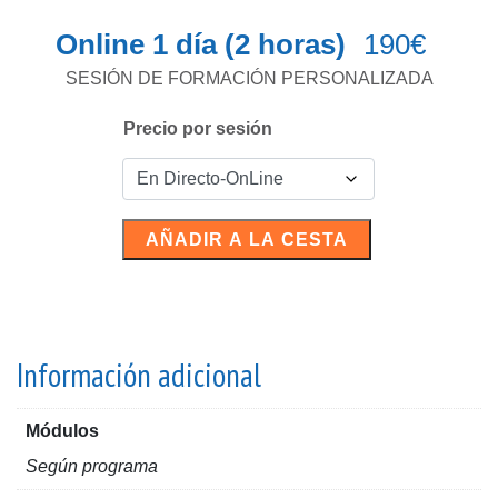
Online 1 día (2 horas)
190
€
SESIÓN DE FORMACIÓN PERSONALIZADA
Precio por sesión
Sesión
AÑADIR A LA CESTA
PRIVADA
-
EXA4
OnLine-
cantidad
Información adicional
Módulos
Según programa