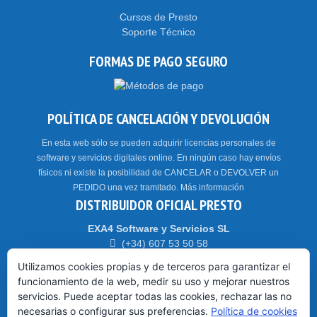
Cursos de Presto
Soporte Técnico
FORMAS DE PAGO SEGURO
POLÍTICA DE CANCELACIÓN Y DEVOLUCIÓN
En esta web sólo se pueden adquirir licencias personales de
software y servicios digitales online. En ningún caso hay envíos
físicos ni existe la posibilidad de CANCELAR o DEVOLVER un
PEDIDO una vez tramitado.
Más información
DISTRIBUIDOR OFICIAL PRESTO
EXA4 Software y Servicios SL
(+34) 607 53 50 58
Parque Tecnológico WALQA – 22197 – HUESCA
Utilizamos cookies propias y de terceros para garantizar el
funcionamiento de la web, medir su uso y mejorar nuestros
servicios. Puede aceptar todas las cookies, rechazar las no
HORARIO: CET // CEST (Madrid)
necesarias o configurar sus preferencias.
Política de cookies
De 9:00 a 14:00 y de 15:00 a 18:30