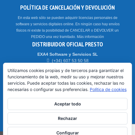
POLÍTICA DE CANCELACIÓN Y DEVOLUCIÓN
En esta web sólo se pueden adquirir licencias personales de
software y servicios digitales online. En ningún caso hay envíos
físicos ni existe la posibilidad de CANCELAR o DEVOLVER un
PEDIDO una vez tramitado.
Más información
DISTRIBUIDOR OFICIAL PRESTO
EXA4 Software y Servicios SL
(+34) 607 53 50 58
Parque Tecnológico WALQA – 22197 – HUESCA
Utilizamos cookies propias y de terceros para garantizar el
funcionamiento de la web, medir su uso y mejorar nuestros
servicios. Puede aceptar todas las cookies, rechazar las no
HORARIO: CET // CEST (Madrid)
necesarias o configurar sus preferencias.
Política de cookies
De 9:00 a 14:00 y de 15:00 a 18:30
Viernes: hasta las 15:00
Aceptar todo
HORARIO DE VERANO
Rechazar
Del 1-Jul al 15-Sept: de 8:00 a 15:00
Configurar